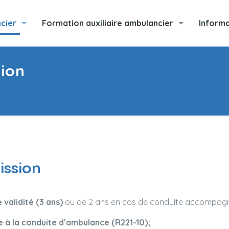
cier
Formation auxiliaire ambulancier
Informa
sion
ission
validité (3 ans)
ou de 2 ans en cas de conduite accompag
e à la conduite d’ambulance (R221-10);