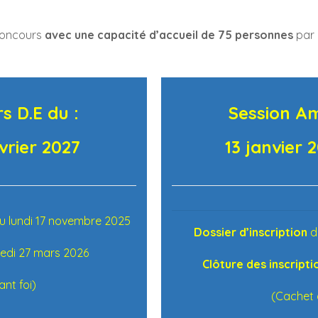
concours
avec une capacité d’accueil de 75 personnes
par 
s D.E du :
Session Am
évrier 2027
13 janvier 
du lundi 17 novembre 2025
Dossier d’inscription
di
redi 27 mars 2026
Clôture des inscripti
ant foi)
(Cachet d