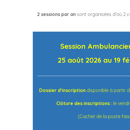
2 sessions par an
sont organisées d’où 2 
Session Ambulancier
25 août 2026 au 19 f
Dossier d’inscription
disponible à partir 
Clôture des inscriptions :
le vend
(Cachet de la poste fais