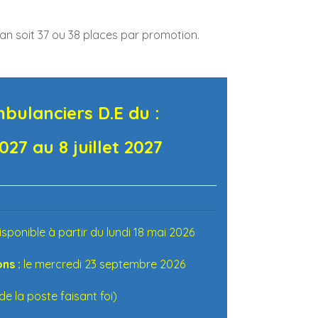
an soit 37 ou 38 places par promotion.
bulanciers D.E du :
2027 au 8 juillet 2027
sponible à partir du lundi 18 mai 2026
ons :
le mercredi 23 septembre 2026
e la poste faisant foi)