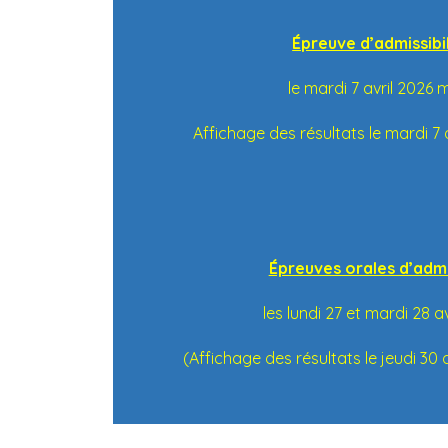
Épreuve d’admissibil
le mardi 7 avril 2026 
Affichage des résultats le mardi 7 
Épreuves orales d’adm
les lundi 27 et mardi 28 a
(Affichage des résultats le jeudi 30