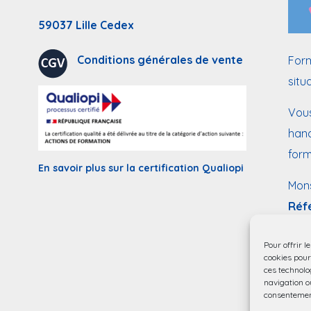
59037 Lille Cedex
Conditions générales de vente
Form
situ
Vous
hand
form
En savoir plus sur la certification Qualiopi
Mon
Réf
mail
Pour offrir l
Acce
cookies pour
ces technolo
navigation ou
consentement