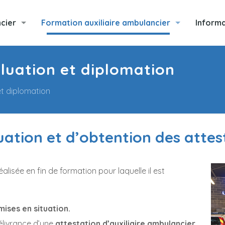
cier
Formation auxiliaire ambulancier
Informa
luation et diplomation
et diplomation
uation et d’obtention des attes
lisée en fin de formation pour laquelle il est
mises en situation.
élivrance d’une
attestation d’auxiliaire ambulancier