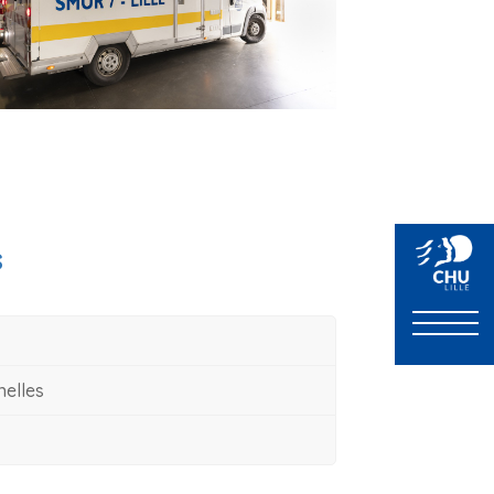
s
nelles