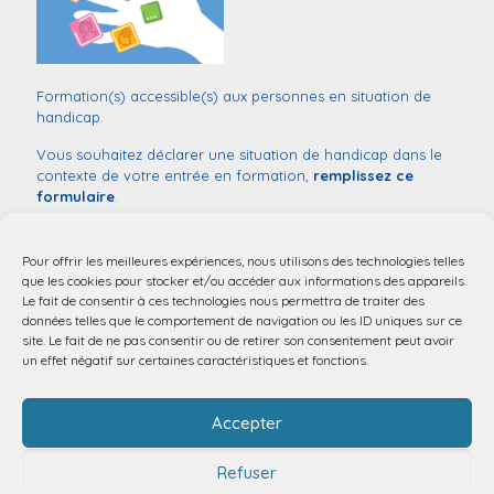
Formation(s) accessible(s) aux personnes en situation de
handicap.
Vous souhaitez déclarer une situation de handicap dans le
contexte de votre entrée en formation,
remplissez ce
formulaire
.
Monsieur
Sébastien COUVILLERS
Référent handicap :
03 20 44 52 03
Pour offrir les meilleures expériences, nous utilisons des technologies telles
mail:
handicap@chu-lille.fr
que les cookies pour stocker et/ou accéder aux informations des appareils.
Le fait de consentir à ces technologies nous permettra de traiter des
Accessibilité aux personnes à mobilité réduite.
données telles que le comportement de navigation ou les ID uniques sur ce
site. Le fait de ne pas consentir ou de retirer son consentement peut avoir
un effet négatif sur certaines caractéristiques et fonctions.
Accepter
Refuser