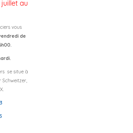
juillet au
ciers vous
 vendredi de
6h00.
ardi.
rs se situe à
r Schweitzer,
X.
3
5