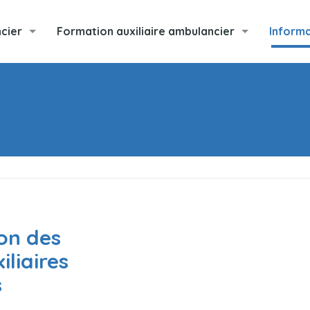
cier
Formation auxiliaire ambulancier
Informa
ion des
liaires
s