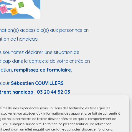
ation(s) accessible(s) aux personnes en
ation de handicap.
 souhaitez déclarer une situation de
icap dans le contexte de votre entrée en
ation,
remplissez ce formulaire
.
sieur
Sébastien COUVILLERS
érent handicap :
03 20 44 52 03
:
handicap@chu-lille.fr
es meilleures expériences, nous utilisons des technologies telles que les
ssibilité aux personnes à mobilité réduite.
 stocker et/ou accéder aux informations des appareils. Le fait de consentir à
gies nous permettra de traiter des données telles que le comportement de
 les ID uniques sur ce site. Le fait de ne pas consentir ou de retirer son
 peut avoir un effet négatif sur certaines caractéristiques et fonctions.