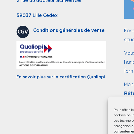
2 rue du docteur Schweitzer
59037 Lille Cedex
Conditions générales de vente
Form
situ
Vous
hand
form
En savoir plus sur la certification Qualiopi
Mon
Réf
mail
Pour offrir l
Acce
cookies pour
ces technolo
navigation ou
consentement